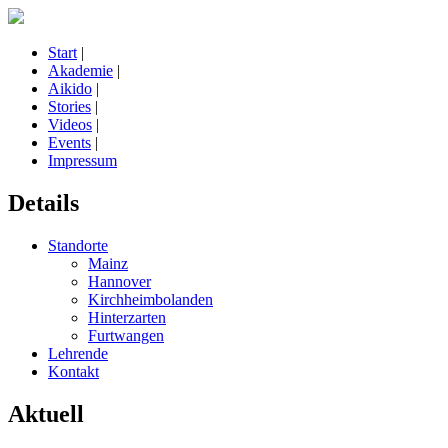
Start
|
Akademie
|
Aikido
|
Stories
|
Videos
|
Events
|
Impressum
Details
Standorte
Mainz
Hannover
Kirchheimbolanden
Hinterzarten
Furtwangen
Lehrende
Kontakt
Aktuell